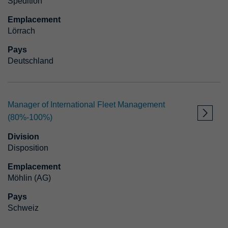
Spedition
APPLIQUER LE FILTRE
Emplacement
Lörrach
Pays
RÉINITIALISER LE FILTRE
Deutschland
Manager of International Fleet Management
(80%-100%)
Division
Disposition
Emplacement
Möhlin (AG)
Pays
Schweiz