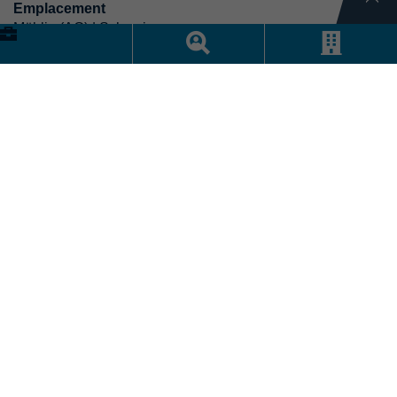
Emplacement
Möhlin (AG) | Schweiz
Pays
Schweiz
Staplerfahrer (m/w/d) Umschlaglager /
Spätschicht
Division
Landverkehr/Strassentransport | Staplerfahrer
Emplacement
Freiburg
Pays
Deutschland