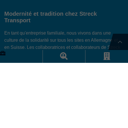
Modernité et tradition chez Streck
Transport
En tant qu'entreprise familiale, nous vivons dans une
culture de la solidarité sur tous les sites en Allemagne et
en Suisse. Les collaboratrices et collaborateurs de Streck
Transport apprécient l'ouverture à la nouveauté, ainsi que
la stabilité d'une entreprise qui est consciente de ses
valeurs et de ses 75 ans d'histoire. Car nous l'avons
compris : le chemin vers des clients satisfaits commence
par des collègues satisfaits.
Actif et terre-à-terre à l'échelle mondiale
En tant qu'employeur, nous sommes fiers de notre culture
d'entreprise particulière, qui s'est développée au cours de
plus de 75 ans d'existence. Nous sommes à la fois actifs et