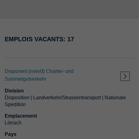
Pays
Emplacement
EMPLOIS VACANTS: 17
Division
Disponent (m/w/d) Charter- und
Type d'emploi
Sammelgutverkehr
Division
A partir de
Disposition | Landverkehr/Strassentransport | Nationale
Spedition
APPLIQUER LE FILTRE
Emplacement
Lörrach
Pays
RÉINITIALISER LE FILTRE