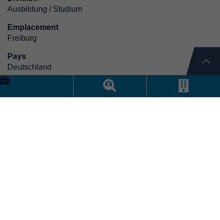
Ausbildung / Studium
Emplacement
Freiburg
Pays
Deutschland
Sachbearbeiter Abfertigung und Dispo Backoffice
National 100% (m/w/d)
Division
Disposition
Emplacement
Möhlin (AG) | Schweiz
Pays
Schweiz