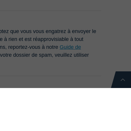
eptez que vous vous engatrez à envoyer le
 à rien et est réapprovisiable à tout
ons, reportez-vous à notre
Guide de
otre dossier de spam, veuillez utiliser
Anti-Robot Verification
Click to start verification
Friendly
Captcha ⇗
ENVOI