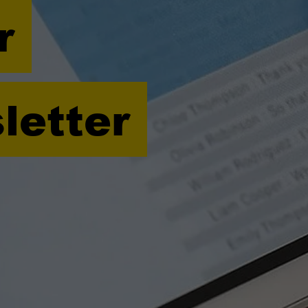
r
letter