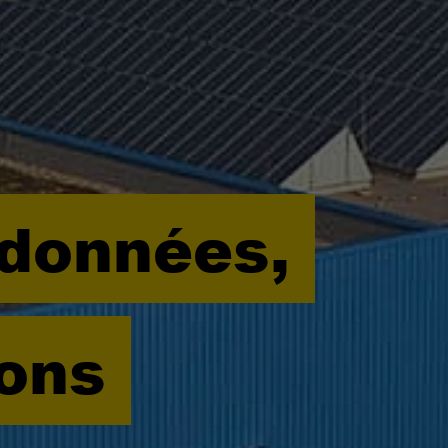
 données,
ions