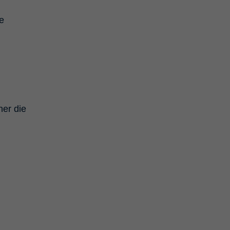
e
her die