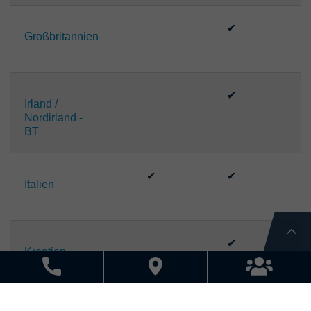
✔
Großbritannien
✔
Irland /
Nordirland -
BT
✔
✔
Italien
✔
Kroatien
✔