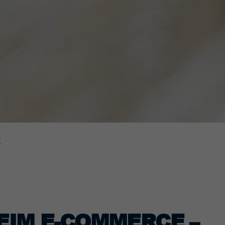
E
EIM E-COMMERCE –