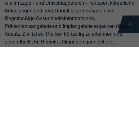
wie im Lager- und Umschlagbereich – reduziert körperliche
Belastungen und beugt langfristigen Schäden vor.
Regelmäßige Gesundheitsinformationen,
Präventionsangebote und Impfangebote ergänzen diesen
Ansatz. Ziel ist es, Risiken frühzeitig zu erkennen und
gesundheitliche Beeinträchtigungen gar nicht erst
entstehen zu lassen.
Sicherheit ist in der Logistik kein Randthema, sondern
tägliche Praxis. Schulungen zur Unfallvermeidung,
Ladungssicherung sowie zur Stolper- und Sturzprävention
gehören ebenso dazu wie ein strukturiertes
Notfallmanagement und regelmäßige Erste-Hilfe-Trainings.
SDG 3 fordert die Reduktion gesundheitlicher Risiken –
genau hier setzen wir an: durch klare Standards,
wiederkehrende Schulungen und eine Kultur, in der
Sicherheit selbstverständlich wird. Gesundheit endet nicht
am Drehkreuz. Angebote wie JobRad, Kooperationen mit