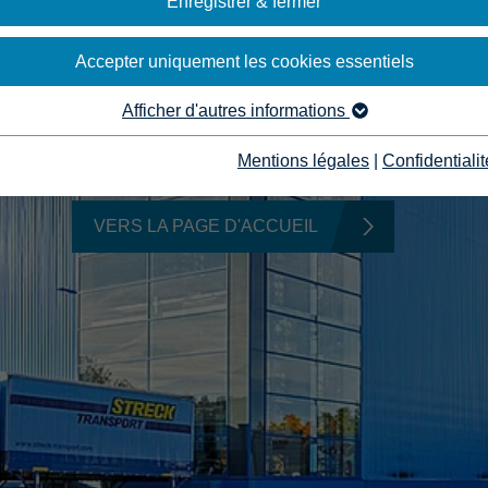
Enregistrer & fermer
Accepter uniquement les cookies essentiels
Afficher d'autres informations
ES DÉSOLÉS, QUELQUE C
MAL PASSÉ.
Mentions légales
|
Confidentialit
VERS LA PAGE D'ACCUEIL