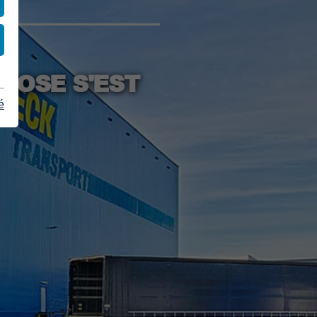
HOSE S'EST
é